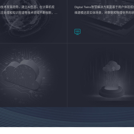
I技术发展趋势，建立AI生态，在计算机视
Digital Twins智慧解决方案是基于用户体
语言处理和知识图谱等技术领域不断创新，持
维建模还原实体场景，将数据和物理世界的
数智化转型加速器—AlphaMind®AI能力开放
现，使用户对关键数据有更直观的感受，推
成智能化转型，实现新旧动能的转换