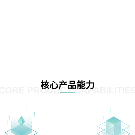
核心产品能力
CORE PRODUCT CAPABILITIE