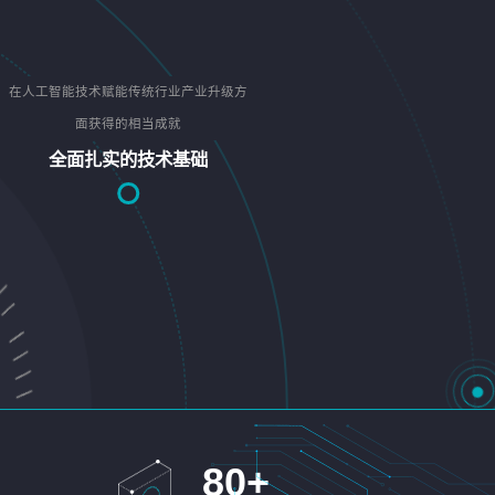
在人工智能技术赋能传统行业产业升级方
面获得的相当成就
全面扎实的技术基础
80
+