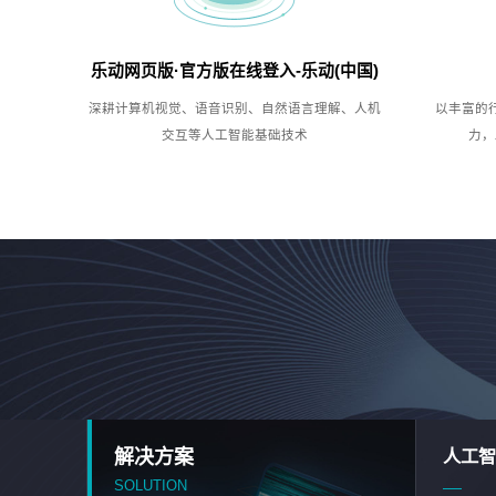
乐动网页版·官方版在线登入-乐动(中国)
深耕计算机视觉、语音识别、自然语言理解、人机
以丰富的
交互等人工智能基础技术
力，
解决方案
人工智
SOLUTION