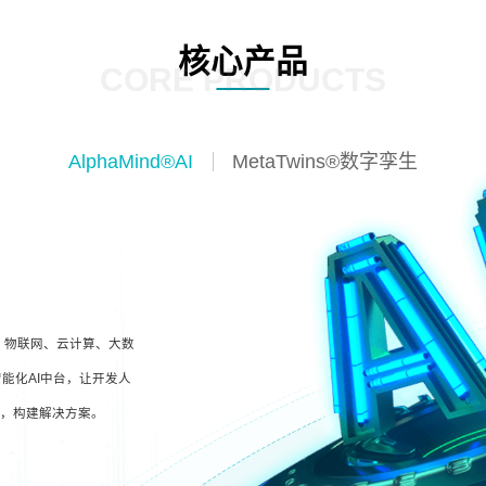
核心产品
CORE PRODUCTS
AlphaMind®AI
MetaTwins®数字孪生
I、物联网、云计算、大数
能化AI中台，让开发人
型，构建解决方案。