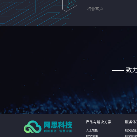
行业客户
—— 致
产品与解决方案
服务体
人工智能
服务级
数字孪生
服务网